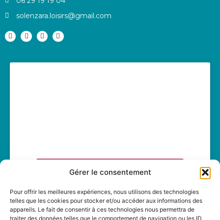
06 29 19 19 04
solenzara.loisirs@gmail.com
Cliquez pour accepter les cookies
Gérer le consentement
marketing et activer ce contenu
Pour offrir les meilleures expériences, nous utilisons des technologies
telles que les cookies pour stocker et/ou accéder aux informations des
appareils. Le fait de consentir à ces technologies nous permettra de
traiter des données telles que le comportement de navigation ou les ID