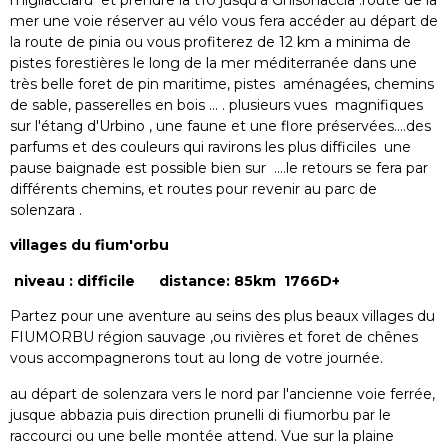
migliacciaru et prendre la t10 jusqu'à Ghisonaccia .route de la
mer une voie réserver au vélo vous fera accéder au départ de
la route de pinia ou vous profiterez de 12 km a minima de
pistes forestières le long de la mer méditerranée dans une
très belle foret de pin maritime, pistes aménagées, chemins
de sable, passerelles en bois ... . plusieurs vues magnifiques
sur l'étang d'Urbino , une faune et une flore préservées....des
parfums et des couleurs qui ravirons les plus difficiles une
pause baignade est possible bien sur ....le retours se fera par
différents chemins, et routes pour revenir au parc de
solenzara .
villages du fium'orbu
niveau : difficile distance: 85km 1766D+
Partez pour une aventure au seins des plus beaux villages du
FIUMORBU région sauvage ,ou rivières et foret de chênes
vous accompagnerons tout au long de votre journée.
au départ de solenzara vers le nord par l'ancienne voie ferrée,
jusque abbazia puis direction prunelli di fiumorbu par le
raccourci ou une belle montée attend. Vue sur la plaine